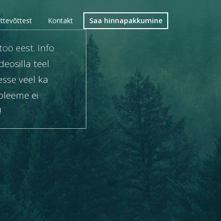
ttevõttest
Kontakt
Saa hinnapakkumine
öö eest. Info
deosilla teel
esse veel ka
obleeme ei
!