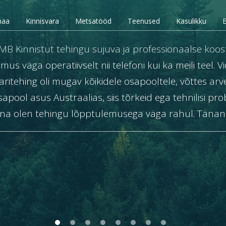
maa
Kinnisvara
Metsatööd
Teenused
Kasulikku
E
B Kinnistut tehingu sujuva ja professionaalse koost
s väga operatiivselt nii telefoni kui ka meili teel. Vi
ritehing oli mugav kõikidele osapooltele, võttes arv
sapool asus Austraalias, siis tõrkeid ega tehnilisi pr
na olen tehingu lõpptulemusega väga rahul. Tänan