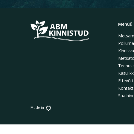
Menüü
Metsam
Põlluma
Kinnisva
Metsat
Teenus
Kasulikk
Ettevõtt
Kontakt
Saa hin
Made in