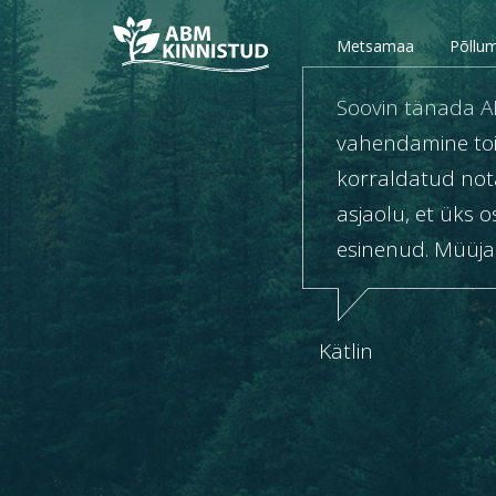
Metsamaa
Põllu
Soovin tänada AM
vahendamine toimu
korraldatud nota
asjaolu, et üks o
esinenud. Müüja
Kätlin