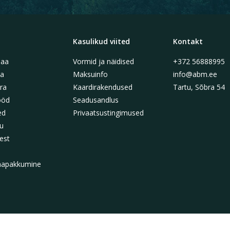
Kasulikud viited
Kontakt
aa
Vormid ja näidised
+372 56888995
a
Maksuinfo
info@abm.ee
ra
Kaardirakendused
Tartu, Sõbra 54
ööd
Seadusandlus
ed
Privaatsustingimused
u
est
napakkumine