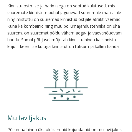
Kinnistu ostmise ja harimisega on seotud kulutused, mis
suuremate kinnistute puhul jagunevad suuremale maa-alale
ning mistõttu on suuremad kinnistud ostjale atraktiivsemad.
Kuna ka kombainid ning muu põllumajandustehnika on üha
suurem, on suuremat põldu vähem aega- ja vaevanõudvam
harida. Samal põhjusel mõjutab kinnistu hinda ka kinnistu
kuju – keerulise kujuga kinnistut on tülikam ja kallim harida.
Mullaviljakus
Põllumaa hinna üks olulisemaid kujundajaid on mullaviljakus.