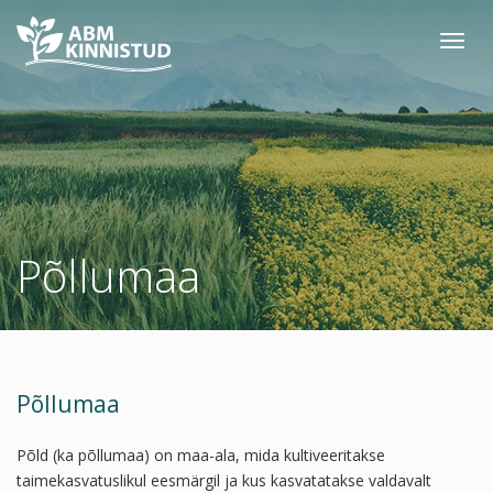
Toggl
navig
Põllumaa
Põllumaa
Põld (ka põllumaa) on maa-ala, mida kultiveeritakse
taimekasvatuslikul eesmärgil ja kus kasvatatakse valdavalt