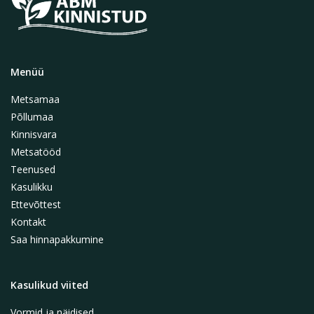
Menüü
Metsamaa
Põllumaa
Kinnisvara
Metsatööd
Teenused
Kasulikku
Ettevõttest
Kontakt
Saa hinnapakkumine
Kasulikud viited
Vormid ja näidised