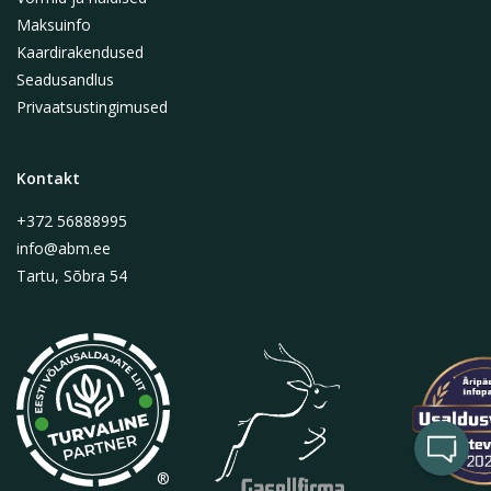
Maksuinfo
Kaardirakendused
Seadusandlus
Privaatsustingimused
Kontakt
+372 56888995
info@abm.ee
Tartu, Sõbra 54
®