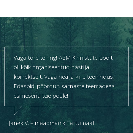
Väga tore tehing! ABM Kinnistute poolt
oli kõik organiseeritud hästi ja
korrektselt. Väga hea ja kiire teenindus.
Edaspidi pöördun sarnaste teemadega
esimesena teie poole!
Janek V. – maaomanik Tartumaal