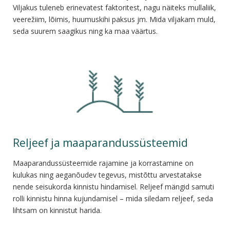
Viljakus tuleneb erinevatest faktoritest, nagu näiteks mullaliik,
veerežiim, lõimis, huumuskihi paksus jm. Mida viljakam muld,
seda suurem saagikus ning ka maa väärtus.
Reljeef ja maaparandussüsteemid
Maaparandussüsteemide rajamine ja korrastamine on
kulukas ning aeganõudev tegevus, mistõttu arvestatakse
nende seisukorda kinnistu hindamisel. Reljeef mängid samuti
rolli kinnistu hinna kujundamisel – mida siledam reljeef, seda
lihtsam on kinnistut harida.