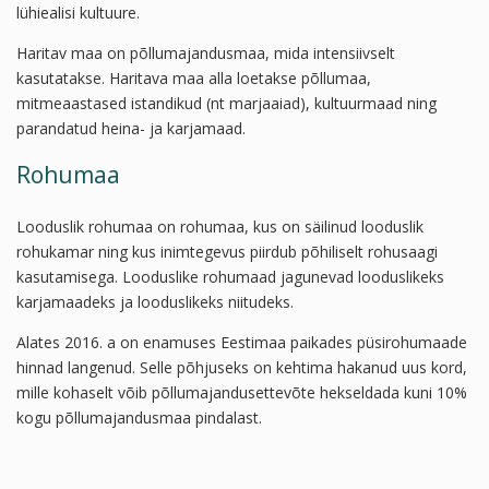
lühiealisi kultuure.
Haritav maa on põllumajandusmaa, mida intensiivselt
kasutatakse. Haritava maa alla loetakse põllumaa,
mitmeaastased istandikud (nt marjaaiad), kultuurmaad ning
parandatud heina- ja karjamaad.
Rohumaa
Looduslik rohumaa on rohumaa, kus on säilinud looduslik
rohukamar ning kus inimtegevus piirdub põhiliselt rohusaagi
kasutamisega. Looduslike rohumaad jagunevad looduslikeks
karjamaadeks ja looduslikeks niitudeks.
Alates 2016. a on enamuses Eestimaa paikades püsirohumaade
hinnad langenud. Selle põhjuseks on kehtima hakanud uus kord,
mille kohaselt võib põllumajandusettevõte hekseldada kuni 10%
kogu põllumajandusmaa pindalast.