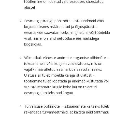
töötlemine on lubatud vaid seaduses sätestatud
alustel.
Eesmärgi piirangu põhimõte – isikuandmeid võib
koguda üksnes määratletud ja õiguspäraste
eesmärkide saavutamiseks ning neid ei või töödelda
viisil, mis ei ole andmetöötluse eesmärkidega
kooskõlas.
Võimalikult väheste andmete kogumise põhimõte –
isikuandmeid võib koguda vaid ulatuses, mis on
vajalik määratletud eesmärkide saavutamiseks.
Ulatuse all tuleb mõelda ka ajalist ulatust –
töötlemine tuleb lõpetada ja andmed kustutada või
viia isikustamata kujule kohe kui on täidetud
eesmärgid, milleks nad koguti.
Turvalisuse põhimõte – isikuandmete kaitseks tuleb
rakendada turvameetmeid, et kaitsta neid tahtmatu