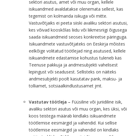
sektori asutus, amet või muu organ, kellele
isikuandmed avaldatakse olenemata sellest, kas
tegemist on kolmanda isikuga või mitte.
Vastuvõtjaiks ei peeta siiski avaliku sektori asutusi,
kes võivad kooskõlas liidu või liikmesriigi õigusega
saada isikuandmeid seoses konkreetse päringuga.
Isikuandmete vastuvõtjateks on Eeskirja mõistes
eelkõige volitatud töötlejad ning asutused, kellele
isikuandmete edastamise kohustus tuleneb kas
Teenuse pakkuja ja andmesubjekti vahelisest
lepingust või seadusest. Sellisteks on näiteks
andmesubjekti poolt kasutatav pank, maksu- ja
tolliamet, sotsiaalkindlustusamet jmt.
Vastutav töötleja –
Füüsiline või juriidiline isik,
avaliku sektori asutus või muu organ, kes üksi, või
koos teistega määrab kindlaks isikuandmete
töötlemise eesmärgid ja vahendid. Kui sellise
töötlemise eesmärgid ja vahendid on kindlaks