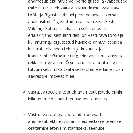
andmesubjekti huvid või põhiõigused ja -vabadused,
mille nimel tuleb kaitsta isikuandmeid. Vastutava
töötleja õigustatud huvi peab eelnevalt olema
analüüsitud. Õigustatud huvi analüüsist, Eesti
Vabariigi kohtupraktikast ja sellekohasest
erialakirjandusest lähtudes, on Vastutava töötleja
kui äriühingu õigustatud huvideks ärihuvi, teenida
kasumit, olla seda tehes jätkusuutlik ja
konkurentsivõimeline ning erinevad turustamis- ja
reklaamtegevused. Õigustatud huvi analüüsiga
tutvumiseks tuleb saata sellekohane e-kiri e-posti
aadressile info@abm.ee.
Vastutav töötleja töötleb andmesubjektide eriliiki
isikuandmeid ainult teenuse osutamiseks.
Vastutava töötleja töötajad töötlevad
andmesubjektide isikuandmeid eelkõige teenuse
osutamise ettevalmistamiseks, teenuse