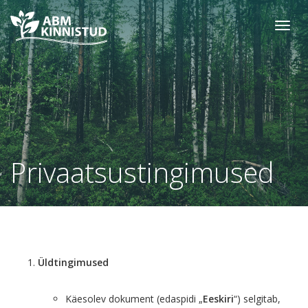
Toggl
navig
Privaatsustingimused
Üldtingimused
Käesolev dokument (edaspidi „
Eeskiri
“) selgitab,