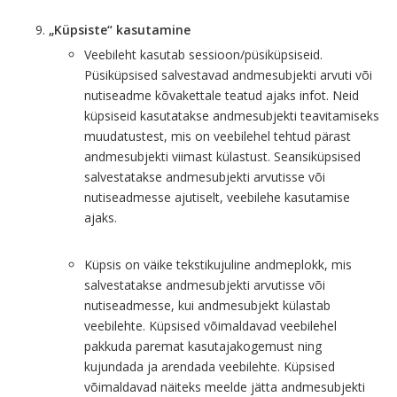
„Küpsiste“ kasutamine
Veebileht kasutab sessioon/püsiküpsiseid.
Püsiküpsised salvestavad andmesubjekti arvuti või
nutiseadme kõvakettale teatud ajaks infot. Neid
küpsiseid kasutatakse andmesubjekti teavitamiseks
muudatustest, mis on veebilehel tehtud pärast
andmesubjekti viimast külastust. Seansiküpsised
salvestatakse andmesubjekti arvutisse või
nutiseadmesse ajutiselt, veebilehe kasutamise
ajaks.
Küpsis on väike tekstikujuline andmeplokk, mis
salvestatakse andmesubjekti arvutisse või
nutiseadmesse, kui andmesubjekt külastab
veebilehte. Küpsised võimaldavad veebilehel
pakkuda paremat kasutajakogemust ning
kujundada ja arendada veebilehte. Küpsised
võimaldavad näiteks meelde jätta andmesubjekti