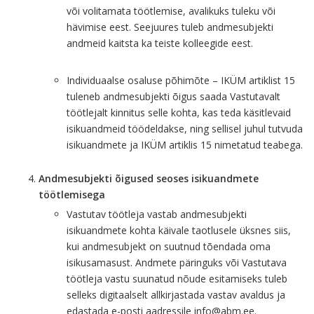
või volitamata töötlemise, avalikuks tuleku või
hävimise eest. Seejuures tuleb andmesubjekti
andmeid kaitsta ka teiste kolleegide eest.
Individuaalse osaluse põhimõte – IKÜM artiklist 15
tuleneb andmesubjekti õigus saada Vastutavalt
töötlejalt kinnitus selle kohta, kas teda käsitlevaid
isikuandmeid töödeldakse, ning sellisel juhul tutvuda
isikuandmete ja IKÜM artiklis 15 nimetatud teabega.
Andmesubjekti õigused seoses isikuandmete
töötlemisega
Vastutav töötleja vastab andmesubjekti
isikuandmete kohta käivale taotlusele üksnes siis,
kui andmesubjekt on suutnud tõendada oma
isikusamasust. Andmete päringuks või Vastutava
töötleja vastu suunatud nõude esitamiseks tuleb
selleks digitaalselt allkirjastada vastav avaldus ja
edastada e-posti aadressile info@abm.ee.