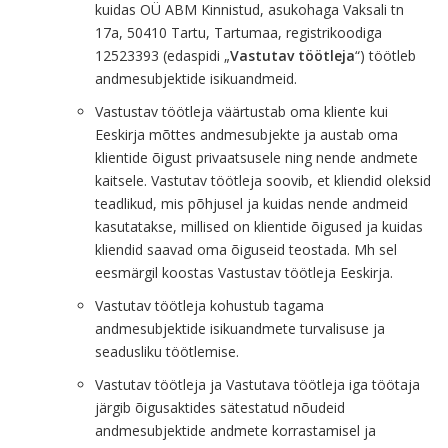
kuidas OÜ ABM Kinnistud, asukohaga Vaksali tn
17a, 50410 Tartu, Tartumaa, registrikoodiga
12523393 (edaspidi „
Vastutav töötleja
“) töötleb
andmesubjektide isikuandmeid.
Vastustav töötleja väärtustab oma kliente kui
Eeskirja mõttes andmesubjekte ja austab oma
klientide õigust privaatsusele ning nende andmete
kaitsele. Vastutav töötleja soovib, et kliendid oleksid
teadlikud, mis põhjusel ja kuidas nende andmeid
kasutatakse, millised on klientide õigused ja kuidas
kliendid saavad oma õiguseid teostada. Mh sel
eesmärgil koostas Vastustav töötleja Eeskirja.
Vastutav töötleja kohustub tagama
andmesubjektide isikuandmete turvalisuse ja
seadusliku töötlemise.
Vastutav töötleja ja Vastutava töötleja iga töötaja
järgib õigusaktides sätestatud nõudeid
andmesubjektide andmete korrastamisel ja