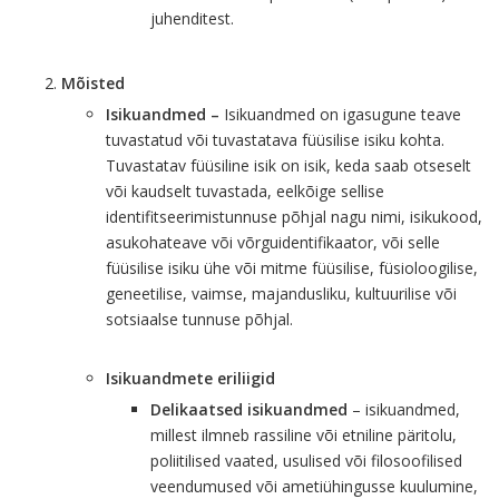
juhenditest.
Mõisted
Isikuandmed –
Isikuandmed on igasugune teave
tuvastatud või tuvastatava füüsilise isiku kohta.
Tuvastatav füüsiline isik on isik, keda saab otseselt
või kaudselt tuvastada, eelkõige sellise
identifitseerimistunnuse põhjal nagu nimi, isikukood,
asukohateave või võrguidentifikaator, või selle
füüsilise isiku ühe või mitme füüsilise, füsioloogilise,
geneetilise, vaimse, majandusliku, kultuurilise või
sotsiaalse tunnuse põhjal.
Isikuandmete eriliigid
Delikaatsed isikuandmed
– isikuandmed,
millest ilmneb rassiline või etniline päritolu,
poliitilised vaated, usulised või filosoofilised
veendumused või ametiühingusse kuulumine,