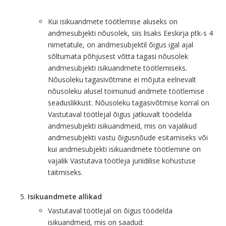
Kui isikuandmete töötlemise aluseks on
andmesubjekti nõusolek, siis lisaks Eeskirja ptk-s 4
nimetatule, on andmesubjektil õigus igal ajal
sõltumata põhjusest võtta tagasi nõusolek
andmesubjekti isikuandmete töötlemiseks.
Nõusoleku tagasivõtmine ei mõjuta eelnevalt
nõusoleku alusel toimunud andmete töötlemise
seaduslikkust. Nõusoleku tagasivõtmise korral on
Vastutaval töötlejal õigus jätkuvalt töödelda
andmesubjekti isikuandmeid, mis on vajalikud
andmesubjekti vastu õigusnõude esitamiseks või
kui andmesubjekti isikuandmete töötlemine on
vajalik Vastutava töötleja juriidilise kohustuse
täitmiseks.
Isikuandmete allikad
Vastutaval töötlejal on õigus töödelda
isikuandmeid, mis on saadud: