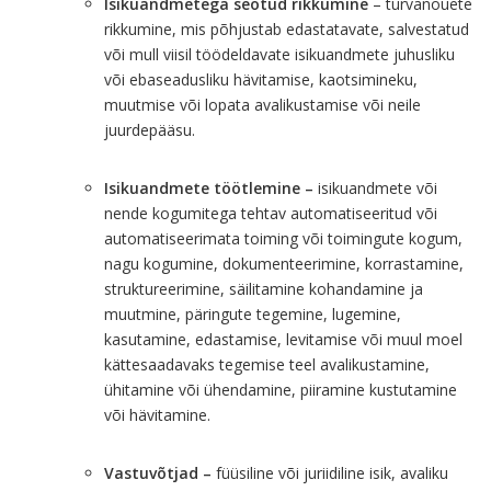
Isikuandmetega seotud rikkumine
– turvanõuete
rikkumine, mis põhjustab edastatavate, salvestatud
või mull viisil töödeldavate isikuandmete juhusliku
või ebaseadusliku hävitamise, kaotsimineku,
muutmise või lopata avalikustamise või neile
juurdepääsu.
Isikuandmete töötlemine –
isikuandmete või
nende kogumitega tehtav automatiseeritud või
automatiseerimata toiming või toimingute kogum,
nagu kogumine, dokumenteerimine, korrastamine,
struktureerimine, säilitamine kohandamine ja
muutmine, päringute tegemine, lugemine,
kasutamine, edastamise, levitamise või muul moel
kättesaadavaks tegemise teel avalikustamine,
ühitamine või ühendamine, piiramine kustutamine
või hävitamine.
Vastuvõtjad –
füüsiline või juriidiline isik, avaliku