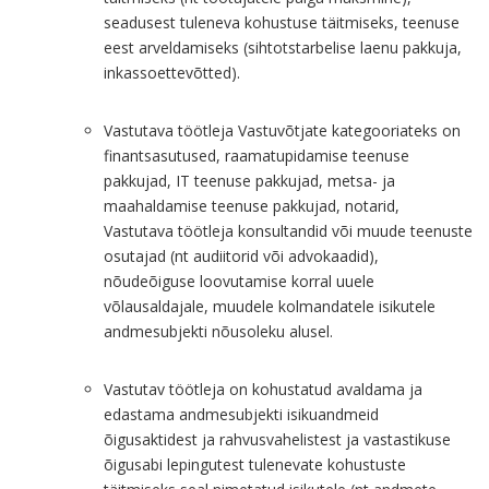
seadusest tuleneva kohustuse täitmiseks, teenuse
eest arveldamiseks (sihtotstarbelise laenu pakkuja,
inkassoettevõtted).
Vastutava töötleja Vastuvõtjate kategooriateks on
finantsasutused, raamatupidamise teenuse
pakkujad, IT teenuse pakkujad, metsa- ja
maahaldamise teenuse pakkujad, notarid,
Vastutava töötleja konsultandid või muude teenuste
osutajad (nt audiitorid või advokaadid),
nõudeõiguse loovutamise korral uuele
võlausaldajale, muudele kolmandatele isikutele
andmesubjekti nõusoleku alusel.
Vastutav töötleja on kohustatud avaldama ja
edastama andmesubjekti isikuandmeid
õigusaktidest ja rahvusvahelistest ja vastastikuse
õigusabi lepingutest tulenevate kohustuste