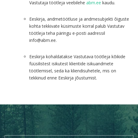
Vastutaja töötleja veebilehe
abm.ee
kaudu.
Eeskirja, andmetöötluse ja andmesubjekti õiguste
kohta tekkivate küsimuste korral palub Vastutav
töötleja teha päringu e-posti aadressil
info@abm.ee.
Eeskirja kohaldatakse Vastutava töötleja kõikide
füüsilistest isikutest klientide isikuandmete
töötlemisel, seda ka kliendisuhetele, mis on
tekkinud enne Eeskirja jõustumist.