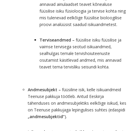
annavad ainulaadset teavet kõnealuse
füüsilise isiku füsioloogia ja tervise kohta ning
mis tulenevad eelkõige füüsilise bioloogilise
proovi analüüsist saadud isikuandmetest.
Terviseandmed –
füüsilise isiku füüsilise ja
vaimse tervisega seotud isikuandmed,
sealhulgas temale tervishoiuteenuste
osutamist käsitlevad andmed, mis annavad
teavet tema tervisliku seisundi kohta.
Andmesubjekt –
füüsiline isik, kelle isikuandmeid
Teenuse pakkuja töötleb. Antud Eeskirja
tähenduses on andmesubjektiks eelkõige isikud, kes
on Teenuse pakkujaga lepingulises suhtes (edaspidi
„
andmesubjektid“
).