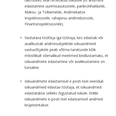
täitmiseks seal nimetatud isikutele (nt andmete
edastamine uurimisasutustele, pankrotihaldurile,
Maksu- ja Tolliametile, Andmekaitse
Inspektsioonile, rahapesu andmebüroole,
Finantsinspektsioonile).
Vastutava töötleja iga töötaja, kes edastab või
avalikustab andmesubjektide isikuandmeid
vastuvõtjatele peab võtma tarvitusele kõik
mõistlikult võimalikud meetmed kindlustamaks, et
isikuandmete edastamine või avalikustamine on
turvaline.
Isikuandmete edastamisel e-posti teel veendub
isikuandmeid edastav töötaja, et isikuandmed
edastatakse selleks õigustatud isikule. Eriliiki
isikuandmete e-posti teel edastamisel andmed
krüpteeritakse.