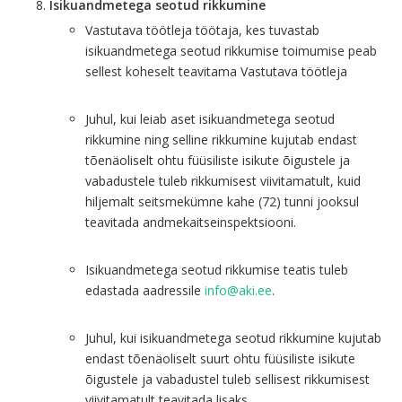
Isikuandmetega seotud rikkumine
Vastutava töötleja töötaja, kes tuvastab
isikuandmetega seotud rikkumise toimumise peab
sellest koheselt teavitama Vastutava töötleja
Juhul, kui leiab aset isikuandmetega seotud
rikkumine ning selline rikkumine kujutab endast
tõenäoliselt ohtu füüsiliste isikute õigustele ja
vabadustele tuleb rikkumisest viivitamatult, kuid
hiljemalt seitsmekümne kahe (72) tunni jooksul
teavitada andmekaitseinspektsiooni.
Isikuandmetega seotud rikkumise teatis tuleb
edastada aadressile
info@aki.ee
.
Juhul, kui isikuandmetega seotud rikkumine kujutab
endast tõenäoliselt suurt ohtu füüsiliste isikute
õigustele ja vabadustel tuleb sellisest rikkumisest
viivitamatult teavitada lisaks