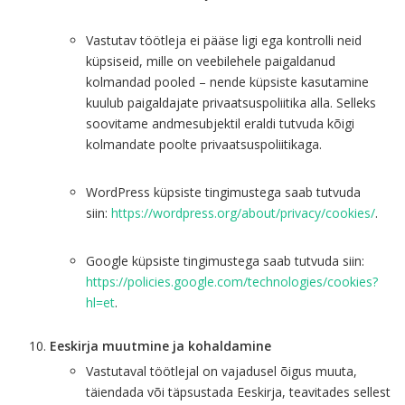
Vastutav töötleja ei pääse ligi ega kontrolli neid
küpsiseid, mille on veebilehele paigaldanud
kolmandad pooled – nende küpsiste kasutamine
kuulub paigaldajate privaatsuspoliitika alla. Selleks
soovitame andmesubjektil eraldi tutvuda kõigi
kolmandate poolte privaatsuspoliitikaga.
WordPress küpsiste tingimustega saab tutvuda
siin:
https://wordpress.org/about/privacy/cookies/
.
Google küpsiste tingimustega saab tutvuda siin:
https://policies.google.com/technologies/cookies?
hl=et
.
Eeskirja muutmine ja kohaldamine
Vastutaval töötlejal on vajadusel õigus muuta,
täiendada või täpsustada Eeskirja, teavitades sellest