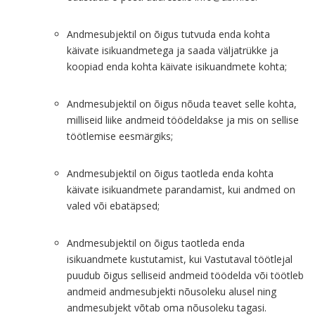
Andmesubjektil on õigus tutvuda enda kohta
käivate isikuandmetega ja saada väljatrükke ja
koopiad enda kohta käivate isikuandmete kohta;
Andmesubjektil on õigus nõuda teavet selle kohta,
milliseid liike andmeid töödeldakse ja mis on sellise
töötlemise eesmärgiks;
Andmesubjektil on õigus taotleda enda kohta
käivate isikuandmete parandamist, kui andmed on
valed või ebatäpsed;
Andmesubjektil on õigus taotleda enda
isikuandmete kustutamist, kui Vastutaval töötlejal
puudub õigus selliseid andmeid töödelda või töötleb
andmeid andmesubjekti nõusoleku alusel ning
andmesubjekt võtab oma nõusoleku tagasi.