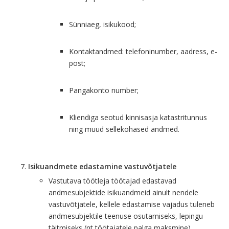
Sünniaeg, isikukood;
Kontaktandmed: telefoninumber, aadress, e-
post;
Pangakonto number;
Kliendiga seotud kinnisasja katastritunnus
ning muud sellekohased andmed.
Isikuandmete edastamine vastuvõtjatele
Vastutava töötleja töötajad edastavad
andmesubjektide isikuandmeid ainult nendele
vastuvõtjatele, kellele edastamise vajadus tuleneb
andmesubjektile teenuse osutamiseks, lepingu
täitmiseks (nt töötajatele palga maksmine),