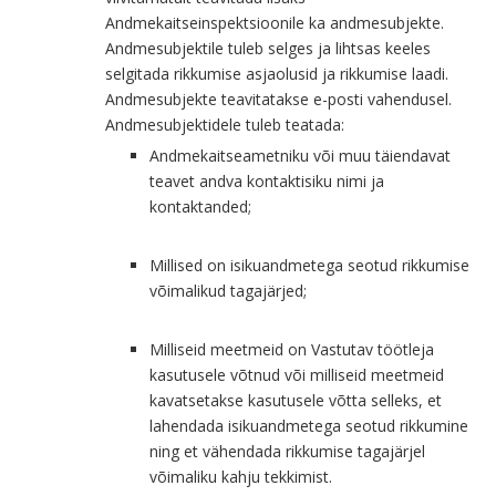
Andmekaitseinspektsioonile ka andmesubjekte.
Andmesubjektile tuleb selges ja lihtsas keeles
selgitada rikkumise asjaolusid ja rikkumise laadi.
Andmesubjekte teavitatakse e-posti vahendusel.
Andmesubjektidele tuleb teatada:
Andmekaitseametniku või muu täiendavat
teavet andva kontaktisiku nimi ja
kontaktanded;
Millised on isikuandmetega seotud rikkumise
võimalikud tagajärjed;
Milliseid meetmeid on Vastutav töötleja
kasutusele võtnud või milliseid meetmeid
kavatsetakse kasutusele võtta selleks, et
lahendada isikuandmetega seotud rikkumine
ning et vähendada rikkumise tagajärjel
võimaliku kahju tekkimist.