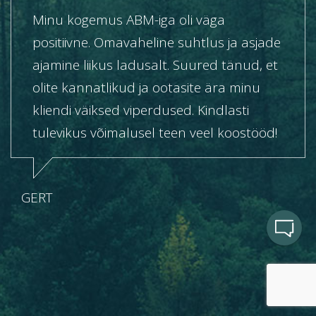
Minu kogemus ABM-iga oli väga
positiivne. Omavaheline suhtlus ja asjade
ajamine liikus ladusalt. Suured tänud, et
olite kannatlikud ja ootasite ära minu
kliendi väiksed viperdused. Kindlasti
tulevikus võimalusel teen veel koostööd!
GERT