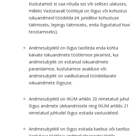
Kustutamist ei saa nõuda siis või sellises ulatuses,
milleks Vastutavalt töötlejal on õigus või kohustus
isikuandmeid töödelda (nt juriidilise kohustuse
täitmiseks, lepingu täitmiseks, enda õigustatud huvi
teostamiseks);
Andmesubjektil on õigus taotleda enda kohta
käivate isikuandmete töötlemise piiramist, kui
andmesubjekt on esitanud isikuandmete
parandamise, kustutamise avalduse või
andmesubjekt on vaidlustanud töödeldavate
isikuandmete õigsuse;
Andmesubjektil on IKÜM artiklis 20 nimetatud juhul
õigus andmete ülekandmisele ning IKÜM artiklis 21
nimetatud juhtudel õigus esitada vastuväiteid.
Andmesubjektil on õigus esitada kaebus või taotlus
Vastutava töötleja andmekaitsespetsialistile,