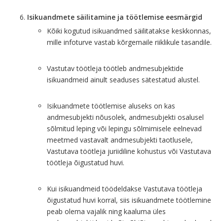
Isikuandmete säilitamine ja töötlemise eesmärgid
Kõiki kogutud isikuandmed säilitatakse keskkonnas,
mille infoturve vastab kõrgemaile riiklikule tasandile.
Vastutav töötleja töötleb andmesubjektide
isikuandmeid ainult seaduses sätestatud alustel.
Isikuandmete töötlemise aluseks on kas
andmesubjekti nõusolek, andmesubjekti osalusel
sõlmitud leping või lepingu sõlmimisele eelnevad
meetmed vastavalt andmesubjekti taotlusele,
Vastutava töötleja juriidiline kohustus või Vastutava
töötleja õigustatud huvi.
Kui isikuandmeid töödeldakse Vastutava töötleja
õigustatud huvi korral, siis isikuandmete töötlemine
peab olema vajalik ning kaaluma üles