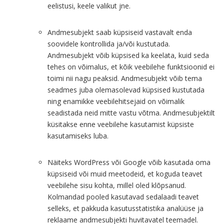
eelistusi, keele valikut jne.
Andmesubjekt saab küpsiseid vastavalt enda
soovidele kontrollida ja/või kustutada.
Andmesubjekt võib küpsised ka keelata, kuid seda
tehes on võimalus, et kõik veebilehe funktsioonid ei
toimi nii nagu peaksid. Andmesubjekt võib tema
seadmes juba olemasolevad küpsised kustutada
ning enamikke veebilehitsejaid on võimalik
seadistada neid mitte vastu võtma. Andmesubjektilt
küsitakse enne veebilehe kasutamist küpsiste
kasutamiseks luba.
Näiteks WordPress või Google võib kasutada oma
küpsiseid või muid meetodeid, et koguda teavet
veebilehe sisu kohta, millel oled klõpsanud.
Kolmandad pooled kasutavad sedalaadi teavet
selleks, et pakkuda kasutusstatistika analüüse ja
reklaame andmesubjekti huvitavatel teemadel.