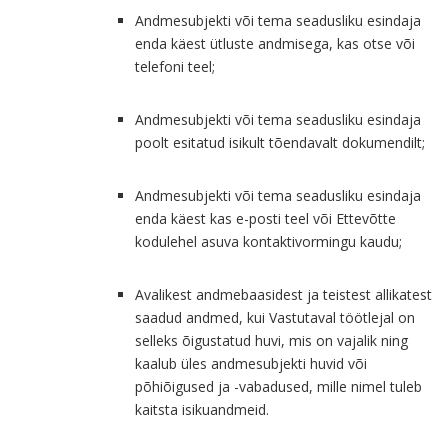
Andmesubjekti või tema seadusliku esindaja
enda käest ütluste andmisega, kas otse või
telefoni teel;
Andmesubjekti või tema seadusliku esindaja
poolt esitatud isikult tõendavalt dokumendilt;
Andmesubjekti või tema seadusliku esindaja
enda käest kas e-posti teel või Ettevõtte
kodulehel asuva kontaktivormingu kaudu;
Avalikest andmebaasidest ja teistest allikatest
saadud andmed, kui Vastutaval töötlejal on
selleks õigustatud huvi, mis on vajalik ning
kaalub üles andmesubjekti huvid või
põhiõigused ja -vabadused, mille nimel tuleb
kaitsta isikuandmeid.