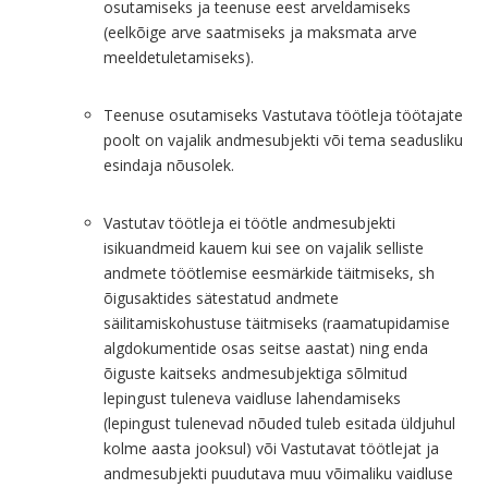
osutamiseks ja teenuse eest arveldamiseks
(eelkõige arve saatmiseks ja maksmata arve
meeldetuletamiseks).
Teenuse osutamiseks Vastutava töötleja töötajate
poolt on vajalik andmesubjekti või tema seadusliku
esindaja nõusolek.
Vastutav töötleja ei töötle andmesubjekti
isikuandmeid kauem kui see on vajalik selliste
andmete töötlemise eesmärkide täitmiseks, sh
õigusaktides sätestatud andmete
säilitamiskohustuse täitmiseks (raamatupidamise
algdokumentide osas seitse aastat) ning enda
õiguste kaitseks andmesubjektiga sõlmitud
lepingust tuleneva vaidluse lahendamiseks
(lepingust tulenevad nõuded tuleb esitada üldjuhul
kolme aasta jooksul) või Vastutavat töötlejat ja
andmesubjekti puudutava muu võimaliku vaidluse