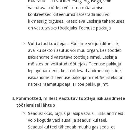
määratud liidu või liikmesriigi õigusega, võib
vastutava töötleja või tema määramise
konkreetsed kriteeriumid sätestada liidu või
liikmesriigi õiguses. Käesoleva Eeskirja tähenduses
on vastutavaks töötlejaks Teenuse pakkuja
Volitatud töötleja –
Füüsiline või juriidiline isik,
avaliku sektori asutus või muu organ, kes töötleb
isikuandmeid vastutava töötleja nimel. Eeskirja
mõistes on volitatud töötlejaks Teenuse pakkuja
lepingupartnerid, kes töötlevad andmesubjektide
isikuandmeid Teenuse pakkuja nimel. Sellisteks on
näiteks raamatupidaja, IT toe pakkuja jmt.
Põhimõtted, millest Vastutav töötleja isikuandmete
töötlemisel lähtub
Seaduslikkus, õiglus ja läbipaistvus – isikuandmeid
võib koguda vaid ausal ja seaduslikul teel.
Seaduslikul teel tähendab muuhulgas seda, et