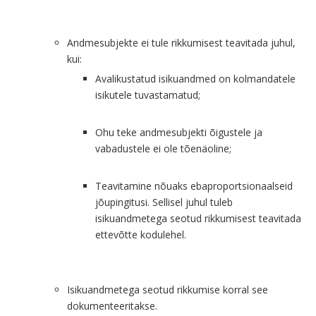
Andmesubjekte ei tule rikkumisest teavitada juhul,
kui:
Avalikustatud isikuandmed on kolmandatele
isikutele tuvastamatud;
Ohu teke andmesubjekti õigustele ja
vabadustele ei ole tõenäoline;
Teavitamine nõuaks ebaproportsionaalseid
jõupingitusi. Sellisel juhul tuleb
isikuandmetega seotud rikkumisest teavitada
ettevõtte kodulehel.
Isikuandmetega seotud rikkumise korral see
dokumenteeritakse.