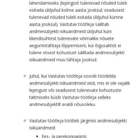
lahendamiseks (lepingust tulenevad nõuded tuleb
esitada üldjuhul kolme aasta jooksul; seadusest
tulenevad nõuded tuleb esitada üldjuhul kümne
aasta jooksul). Vastutav töötleja säilitab
andmesubjekti isikuandmeid üldjuhul kuni
kliendisuhtest tulenevate võimalike nõuete
aegumistähtaja lõppemiseni, kui õigusaktist ei
tulene otsest kohustust säilitada andmesubjekti
isikuandmeid muu tähtaja jooksul.
Juhul, kui Vastutav töötleja soovib töödelda
andmesubjekti isikuandmeid viisil, mis ei ole vajalik
lepingust või seadusest tulenevate kohustuste
täitmiseks küsib Vastutav töötleja selleks
andmesubjektilt eraldi nõusoleku.
Vastutav töötleja töötleb järgmisi andmesubjekti
isikuandmeid
Ees- ja perekonnanimi;