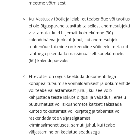
meetme võtmisest.
Kui Vastutav töötleja leiab, et teabenõue või taotlus
ei ole õiguspärane teavitab ta sellest andmesubjekti
viivitamata, kuid hiljemalt kolmekümne (30)
kalendripäeva jooksul. Juhul, kui andmesubjekt
teabenõue täitmine on keeruline võib eelnimetatud
tähtaega pikendada maksimaalselt kuuekümneks
(60) kalendripäevaks.
Ettevõttel on õigus keelduda dokumentidega
kohapeal tutvumise võimaldamisest ja dokumentide
või teabe väljastamisest juhul, kui see võib
kahjustada teiste isikute õigusi ja vabadusi, eraelu
puutumatust või isikuandmete kaitset; takistada
kuriteo tõkestamist või kurjategija tabamist või
raskendada tõe väljaselgitamist
kriminaalmenetluses, samuti juhul, kui teabe
väljastamine on keelatud seadusega.