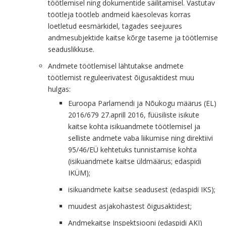
töötlemisel ning dokumentide säilitamisel. Vastutav
töötleja töötleb andmeid käesolevas korras
loetletud eesmärkidel, tagades seejuures
andmesubjektide kaitse kõrge taseme ja töötlemise
seaduslikkuse.
Andmete töötlemisel lähtutakse andmete
töötlemist reguleerivatest õigusaktidest muu
hulgas:
Euroopa Parlamendi ja Nõukogu määrus (EL)
2016/679 27.aprill 2016, füüsiliste isikute
kaitse kohta isikuandmete töötlemisel ja
selliste andmete vaba liikumise ning direktiivi
95/46/EÜ kehtetuks tunnistamise kohta
(isikuandmete kaitse üldmäärus; edaspidi
IKÜM);
isikuandmete kaitse seadusest (edaspidi IKS);
muudest asjakohastest õigusaktidest;
Andmekaitse Inspektsiooni (edaspidi AKI)