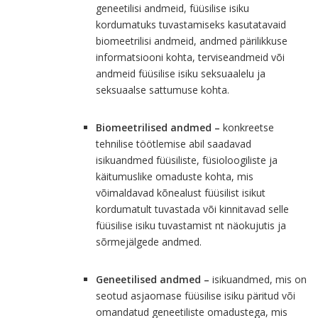
geneetilisi andmeid, füüsilise isiku
kordumatuks tuvastamiseks kasutatavaid
biomeetrilisi andmeid, andmed pärilikkuse
informatsiooni kohta, terviseandmeid või
andmeid füüsilise isiku seksuaalelu ja
seksuaalse sattumuse kohta.
Biomeetrilised andmed –
konkreetse
tehnilise töötlemise abil saadavad
isikuandmed füüsiliste, füsioloogiliste ja
käitumuslike omaduste kohta, mis
võimaldavad kõnealust füüsilist isikut
kordumatult tuvastada või kinnitavad selle
füüsilise isiku tuvastamist nt näokujutis ja
sõrmejälgede andmed.
Geneetilised andmed –
isikuandmed, mis on
seotud asjaomase füüsilise isiku päritud või
omandatud geneetiliste omadustega, mis