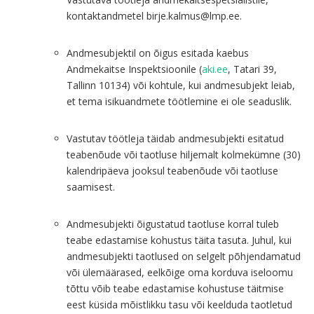
kontaktandmetel birje.kalmus@lmp.ee.
Andmesubjektil on õigus esitada kaebus
Andmekaitse Inspektsioonile (
aki.ee
, Tatari 39,
Tallinn 10134) või kohtule, kui andmesubjekt leiab,
et tema isikuandmete töötlemine ei ole seaduslik.
Vastutav töötleja täidab andmesubjekti esitatud
teabenõude või taotluse hiljemalt kolmekümne (30)
kalendripäeva jooksul teabenõude või taotluse
saamisest.
Andmesubjekti õigustatud taotluse korral tuleb
teabe edastamise kohustus täita tasuta. Juhul, kui
andmesubjekti taotlused on selgelt põhjendamatud
või ülemäärased, eelkõige oma korduva iseloomu
tõttu võib teabe edastamise kohustuse täitmise
eest küsida mõistlikku tasu või keelduda taotletud